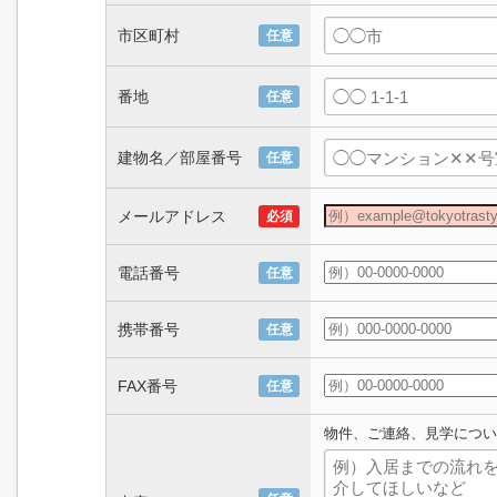
市区町村
任意
番地
任意
建物名／部屋番号
任意
メールアドレス
必須
電話番号
任意
携帯番号
任意
FAX番号
任意
物件、ご連絡、見学につい