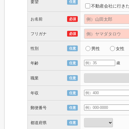
要望
任意
不動産会社に行き
お名前
必須
フリガナ
必須
性別
男性
女性
任意
年齢
歳
任意
職業
任意
年収
任意
郵便番号
任意
都道府県
任意