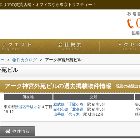
エリアの賃貸店舗・オフィスなら東京トラスティー！
営業時
ィー
>
物件カタログ
>
アーク神宮外苑ビル
外苑ビル
アーク神宮外苑ビル
の過去掲載物件情報
現況の確認は
所在地
交通
総武線
「
千駄ケ谷
」駅 徒歩5分
築
東京都
渋谷区
千駄ヶ谷
４丁目
副都心線
「
北参道
」駅 徒歩5分
7
19-12
山手線
「
代々木
」駅 徒歩12分
鉄
物件情報