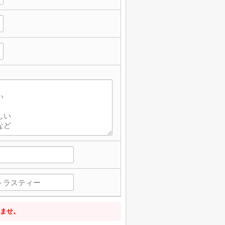
】
ませ。