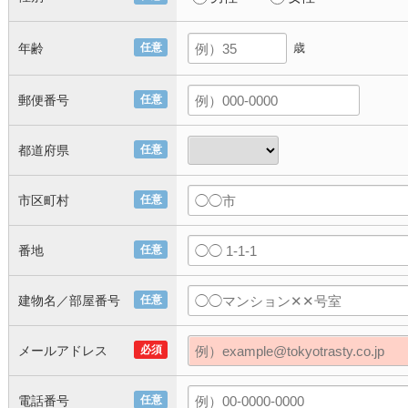
年齢
任意
歳
郵便番号
任意
都道府県
任意
市区町村
任意
番地
任意
建物名／部屋番号
任意
メールアドレス
必須
電話番号
任意