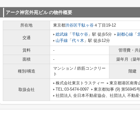
アーク神宮外苑ビル
の物件概要
所在地
東京都
渋谷区
千駄ヶ谷
４丁目19-12
総武線
「
千駄ケ谷
」駅 徒歩5分
副都心線
「
交通
山手線
「
代々木
」駅 徒歩12分
賃料
-
管理費・共
面積
-
築年月（築
マンション / 鉄筋コンクリー
種別/構造
階建
ト
株式会社東京トラスティー
東京都港区南青山２
TEL:03-5474-0097
東京都知事 (9) 第56945
取扱会社
社団法人 全日本不動産協会、社団法人 不動