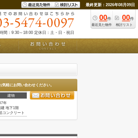
最終更新：2026年08月09日
00
00
件
件
最近見た物件
検討リスト
間：9:30～18:00
定休日：土・日・祝日
お気軽にお問い合わせください。
建物
37年
階建 地下1階
筋コンクリート