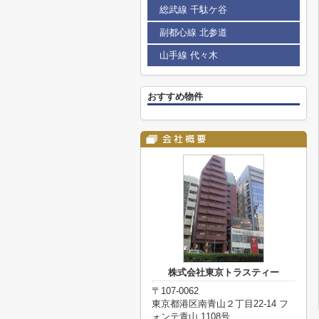
総武線 千駄ケ谷
副都心線 北参道
山手線 代々木
おすすめ物件
株式会社東京トラスティー
〒107-0062
東京都港区南青山２丁目22-14 フ
ォンテ青山 1108号