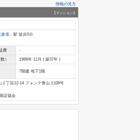
情報の見方
【マンション】
北参道
」駅 徒歩5分
益費
-
年数）
1988年 11月 ( 築37年 )
7階建 地下1階
丁目22-14 フォンテ青山 1108号
号
産保証協会