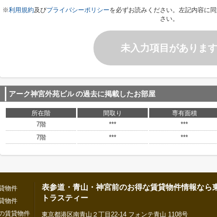
※
利用規約
及び
プライバシーポリシー
を必ずお読みください。左記内容に同
さい。
未入力項目がありま
アーク神宮外苑ビル
の過去に掲載したお部屋
所在階
間取り
専有面積
7階
***
***
7階
***
***
表参道・青山・神宮前のお得な賃貸物件情報なら
貸物件
トラスティー
貸物件
の賃貸物件
東京都港区南青山２丁目22-14 フォンテ青山 1108号