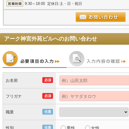
9:30～18:00 定休日:土・日・祝日
アーク神宮外苑ビル
へのお問い合わせ
お名前
必須
フリガナ
必須
職業
任意
性別
任意
男性
女性