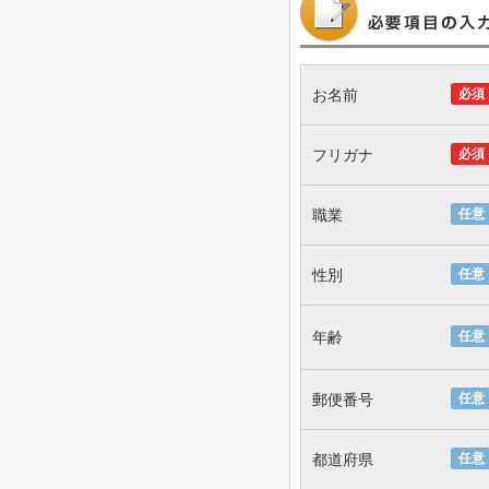
お名前
必須
フリガナ
必須
職業
任意
性別
任意
年齢
任意
郵便番号
任意
都道府県
任意