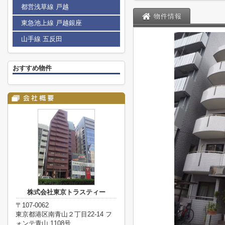
都営浅草線 戸越
物件情報
東急池上線 戸越銀座
山手線 五反田
おすすめ物件
株式会社東京トラスティー
〒107-0062
東京都港区南青山２丁目22-14 フ
ォンテ青山 1108号