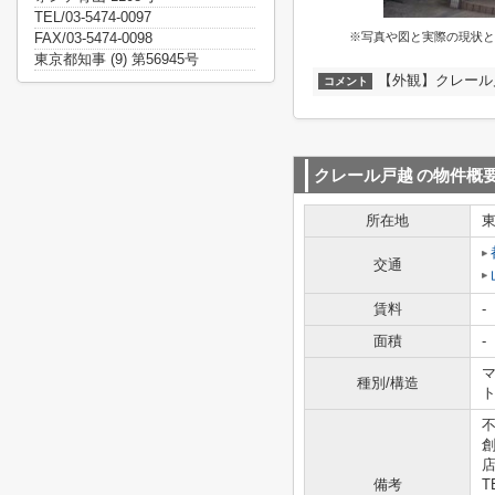
TEL/03-5474-0097
FAX/03-5474-0098
※写真や図と実際の現状と
東京都知事 (9) 第56945号
【外観】クレール
コメント
クレール戸越
の物件概
所在地
交通
賃料
-
面積
-
マ
種別/構造
不
備考
T