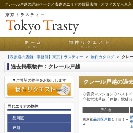
クレール戸越の詳細ページ／表参道エリアの賃貸店舗・オフィスなら東京
【表参道の店舗・事務所】東京トラスティー
>
物件カタログ
>
クレ
過去掲載物件：クレール戸越
▼ご希望の物件をお探しします
クレール戸越
の過
◇賃貸マンション◇バストイ
◇都営浅草線「戸越」駅徒歩
同じエリアの物件
所在地
品川区
東京都
品川区
戸越
１丁目１－
４
戸越