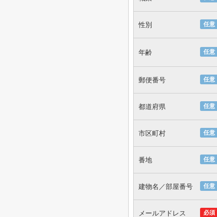
性別
任意
年齢
任意
郵便番号
任意
都道府県
任意
市区町村
任意
番地
任意
建物名／部屋番号
任意
メールアドレス
必須