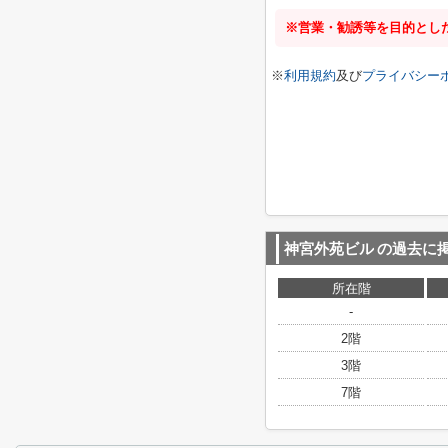
※営業・勧誘等を目的とし
※
利用規約
及び
プライバシー
神宮外苑ビル
の過去に
所在階
-
2階
3階
7階