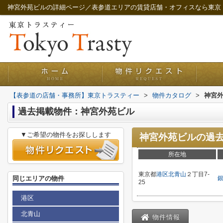
神宮外苑ビルの詳細ページ／表参道エリアの賃貸店舗・オフィスなら東京
【表参道の店舗・事務所】東京トラスティー
>
物件カタログ
>
神宮
過去掲載物件：神宮外苑ビル
▼ご希望の物件をお探しします
神宮外苑ビル
の過
所在地
東京都
港区
北青山
２丁目7-
同じエリアの物件
25
港区
北青山
物件情報