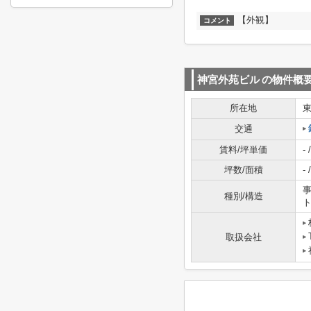
【外観】
コメント
神宮外苑ビル
の物件概
所在地
交通
賃料/坪単価
- /
坪数/面積
- /
事
種別/構造
取扱会社