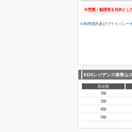
※営業・勧誘等を目的とし
※
利用規約
及び
プライバシー
KDXレジデンス南青山
所在階
3階
3階
4階
5階