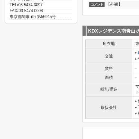
【外観】
TEL/03-5474-0097
コメント
FAX/03-5474-0098
東京都知事 (9) 第56945号
KDXレジデンス南青山
所在地
交通
賃料
-
面積
-
マ
種別/構造
取扱会社