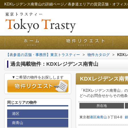
KDXレジデンス南青山の詳細ページ／表参道エリアの賃貸店舗・オフィス
【表参道の店舗・事務所】東京トラスティー
>
物件カタログ
>
KDX
過去掲載物件：KDXレジデンス南青山
▼ご希望の物件をお探しします
KDXレジデンス南
「KDXレジデンス南青山」
どへのお問合せからその他条
同じエリアの物件
所在地
港区
東京都
港区
南青山
３丁目4-8
南青山