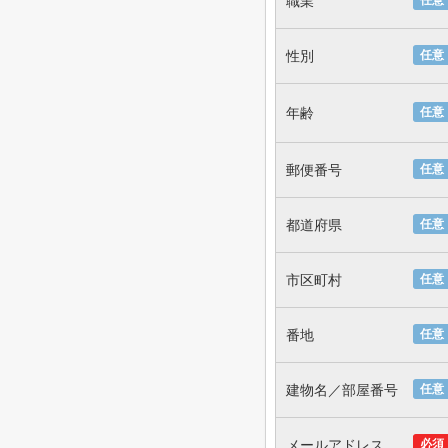
職業
任意
性別
任意
年齢
任意
郵便番号
任意
都道府県
任意
市区町村
任意
番地
任意
建物名／部屋番号
任意
メールアドレス
必須